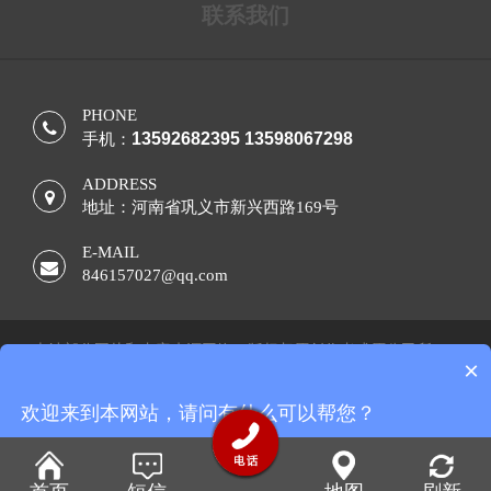
联系我们
PHONE
13592682395 13598067298
手机：
ADDRESS
地址：河南省巩义市新兴西路169号
E-MAIL
846157027@qq.com
本站部分图片和内容来源网络，版权归原创作者或原公司所
×
有，如果您认为我们侵犯了您的版权，请告知，我们将立即删
除！！ 备案号：
豫ICP备10202208号
网站地图
欢迎来到本网站，请问有什么可以帮您？
现在咨询
稍后再说